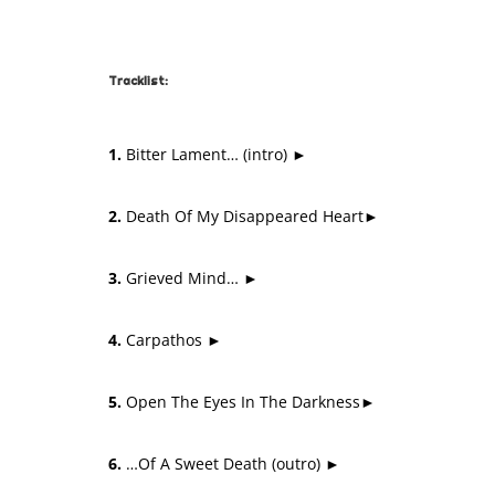
Tracklist:
1.
Bitter Lament… (intro)
►
03:
2.
Death Of My Disappeared Heart
►
05
3.
Grieved Mind…
►
05:
4.
Carpathos
►
07:
5.
Open The Eyes In The Darkness
►
06
6.
…Of A Sweet Death (outro)
►
02: